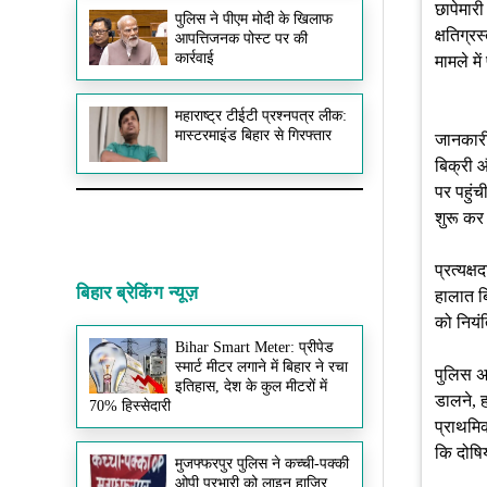
छापेमारी
पुलिस ने पीएम मोदी के खिलाफ
क्षतिग्
आपत्तिजनक पोस्ट पर की
कार्रवाई
मामले मे
महाराष्ट्र टीईटी प्रश्नपत्र लीक:
मास्टरमाइंड बिहार से गिरफ्तार
जानकारी
बिक्री 
पर पहुंच
शुरू कर 
प्रत्यक्
बिहार ब्रेकिंग न्यूज़
हालात बि
को नियंत
Bihar Smart Meter: प्रीपेड
स्मार्ट मीटर लगाने में बिहार ने रचा
पुलिस अध
इतिहास, देश के कुल मीटरों में
डालने, 
70% हिस्सेदारी
प्राथमिक
कि दोषिय
मुजफ्फरपुर पुलिस ने कच्ची-पक्की
ओपी प्रभारी को लाइन हाजिर