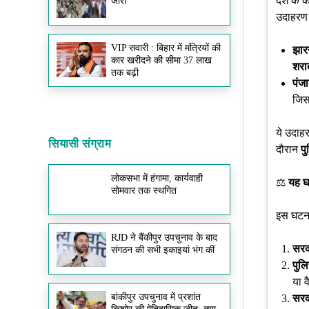
देश के क
जारी
उदाहरण 
VIP सवारी : बिहार में मंत्रियों की
झारख
कार खरीदने की सीमा 37 लाख
शरा
तक बढ़ी
पंजा
जिस
ये उदाहर
सियासी संग्राम
दौरान
प
लोकसभा में हंगामा, कार्यवाही
⚖️
यह घट
सोमवार तक स्थगित
इस घटना
RJD ने बैंकीपुर उपचुनाव के बाद
सरका
संगठन की सभी इकाइयां भंग कीं
पुल
या 
बांकीपुर उपचुनाव में प्रशांत
सरक