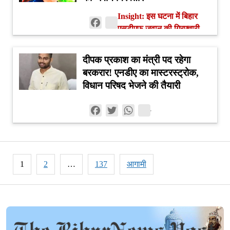
Insight: इस घटना में बिहार
Facebook
एसटीएफ जवान की गिरफ्तारी
Twitter
यह दर्शाती है कि पुलिस की
कार्रवाई की जांच में पारदर्शिता
WhatsApp
दीपक प्रकाश का मंत्री पद रहेगा
और जवाबदेही की आवश्यकता
बरकरार! एनडीए का मास्टरस्ट्रोक,
है।
विधान परिषद भेजने की तैयारी
Facebook
Twitter
WhatsApp
Posts
1
2
…
137
आगामी
pagination