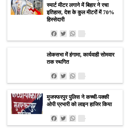
कारण हो सकता है। इसलिए केवल दर्ज मामलों की संख्या के आधार
स्मार्ट मीटर लगाने में बिहार ने रचा
पर वास्तविक अपराध वृद्धि का निष्कर्ष निकालना उचित नहीं होगा।
इतिहास, देश के कुल मीटरों में 70%
रिपोर्ट में NFHS-5 के आंकड़ों का भी उल्लेख किया गया है।
हिस्सेदारी
अध्ययनकर्ताओं के अनुसार बिहार में महिलाओं के खिलाफ हिंसा से
जुड़े कई मामले आधिकारिक तंत्र तक पहुंच ही नहीं पाते। इसका अर्थ
Facebook
Twitter
WhatsApp
यह है कि कम दर्ज अपराधों को सीधे कम अपराध का प्रमाण मानना भी
सही नहीं होगा। NCAER का निष्कर्ष है कि उपलब्ध आंकड़े
शराबबंदी के बाद महिलाओं के खिलाफ अपराध में व्यापक और स्पष्ट
लोकसभा में हंगामा, कार्यवाही सोमवार
गिरावट का मजबूत प्रमाण नहीं देते।
तक स्थगित
कानूनी शराब से अवैध बाजार की ओर बढ़ा रुझान
शराबबंदी की सबसे बड़ी चुनौतियों में से एक अवैध शराब का बढ़ता
Facebook
Twitter
WhatsApp
कारोबार है। NCAER के अनुसार कानूनी शराब की उपलब्धता बंद
होने के बाद मांग पूरी तरह समाप्त नहीं हुई, बल्कि उसका एक हिस्सा
अवैध शराब और दूसरे नशीले पदार्थों की ओर स्थानांतरित हुआ।
मुजफ्फरपुर पुलिस ने कच्ची-पक्की
इससे शराब की तस्करी, अवैध उत्पादन और पुलिस-प्रशासन के
ओपी प्रभारी को लाइन हाजिर किया
सामने प्रवर्तन संबंधी चुनौतियां बढ़ीं।
यह स्थिति केवल कानून-व्यवस्था का मुद्दा नहीं है। अवैध शराब के
Facebook
Twitter
WhatsApp
बाजार में गुणवत्ता नियंत्रण नहीं होने के कारण जहरीली शराब की
घटनाओं का जोखिम भी बढ़ता है। बिहार में शराबबंदी के वर्षों के दौरान