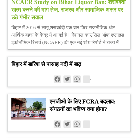
NCAER Study on Bihar Liquor Ban: शराबबंदी
Bihar
खत्म करने की मांग तेज, राजस्व और सामाजिक असर पर
No.1
उठे गंभीर सवाल
News
बिहार में 2016 से लागू शराबबंदी एक बार फिर राजनीतिक और
आर्थिक बहस के केंद्र में आ गई है। नेशनल काउंसिल ऑफ एप्लाइड
Portal
इकोनॉमिक रिसर्च (NCAER) की एक नई शोध रिपोर्ट ने राज्य में
शराबबंदी को समाप्त करने की सिफारिश की है। रिपोर्ट का तर्क है कि
शराब पर प्रतिबंध अपने घोषित सामाजिक उद्देश्यों को पूरी तरह
बिहार में बारिश से पासाह नदी में बाढ़
हासिल करने में सफल नहीं रहा, जबकि इसके कारण राज्य को
आबकारी राजस्व का बड़ा नुकसान हुआ और प्रतिबंध लागू कराने पर
Facebook
Twitter
WhatsApp
सरकारी खर्च भी बढ़ा। रिपोर्ट में खास तौर पर महिलाओं के खिलाफ
अपराध, अवैध शराब के कारोबार, वैकल्पिक नशीले पदार्थों के
इस्तेमाल और राज्य की वित्तीय स्थिति का विश्लेषण किया गया है।
एनजीओ के लिए FCRA बदलाव:
2016 में लागू हुई थी पूर्ण शराबबंदी
संगठनों का भविष्य क्या होगा?
बिहार सरकार ने अप्रैल 2016 में शराब की बिक्री और सेवन पर पूर्ण
प्रतिबंध लागू किया था। इस नीति का प्रमुख उद्देश्य शराब की वजह
से होने वाली घरेलू हिंसा, महिलाओं के खिलाफ अपराध और
Facebook
Twitter
WhatsApp
सामाजिक समस्याओं को कम करना था। उस समय शराबबंदी को