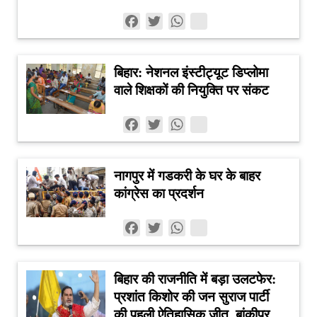
‘शराबबंदी रहे या हटे’ तक सीमित नहीं रहनी चाहिए। असली सवाल
Facebook
Twitter
WhatsApp
यह होना चाहिए कि बिहार में ऐसी कौन-सी नीति बनाई जाए जो शराब
की वजह से होने वाले सामाजिक नुकसान को कम करे, अवैध कारोबार
पर रोक लगाए और राज्य को आवश्यक विकास संसाधन भी उपलब्ध
बिहार: नेशनल इंस्टीट्यूट डिप्लोमा
कराए।
वाले शिक्षकों की नियुक्ति पर संकट
आगे का रास्ता क्या हो सकता है?
यदि सरकार शराबबंदी की समीक्षा करती है तो पूर्ण प्रतिबंध हटाने के
Facebook
Twitter
WhatsApp
साथ-साथ कड़े नियमन का मॉडल अपनाया जा सकता है। शराब की
बिक्री को सीमित लाइसेंस व्यवस्था, आयु सत्यापन, निर्धारित समय
और स्थान, उच्च कर, नशामुक्ति सेवाओं तथा सार्वजनिक स्वास्थ्य
नागपुर में गडकरी के घर के बाहर
अभियानों से जोड़ा जा सकता है। साथ ही अवैध शराब के उत्पादन
कांग्रेस का प्रदर्शन
और तस्करी के खिलाफ कार्रवाई को और मजबूत किया जा सकता है।
सबसे महत्वपूर्ण बात यह होगी कि शराब से प्राप्त अतिरिक्त राजस्व
Facebook
Twitter
WhatsApp
को सामान्य सरकारी खर्च में शामिल करने के बजाय शिक्षा, स्वास्थ्य,
महिला सुरक्षा, रोजगार और ग्रामीण विकास जैसे क्षेत्रों में पारदर्शी
तरीके से लगाया जाए। इससे शराब नीति को केवल राजस्व जुटाने के
बिहार की राजनीति में बड़ा उलटफेर:
माध्यम के बजाय सामाजिक नीति का हिस्सा बनाया जा सकता है।
प्रशांत किशोर की जन सुराज पार्टी
बिहार के लिए नीति की बड़ी परीक्षा
की पहली ऐतिहासिक जीत, बांकीपुर