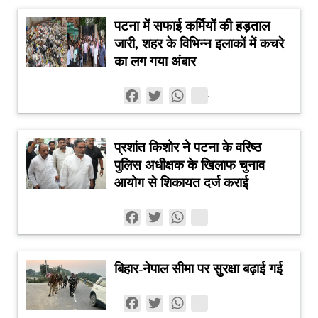
पाले में है—क्या वह मौजूदा नीति को जारी रखेगी, उसमें बड़े बदलाव
करेगी या शराबबंदी को समाप्त कर नियंत्रित बिक्री की नई व्यवस्था
पटना में सफाई कर्मियों की हड़ताल
अपनाएगी, यह आने वाले राजनीतिक और नीतिगत फैसलों से स्पष्ट
जारी, शहर के विभिन्न इलाकों में कचरे
होगा।
का लग गया अंबार
Facebook
Twitter
WhatsApp
प्रशांत किशोर ने पटना के वरिष्ठ
पुलिस अधीक्षक के खिलाफ चुनाव
आयोग से शिकायत दर्ज कराई
Facebook
Twitter
WhatsApp
बिहार-नेपाल सीमा पर सुरक्षा बढ़ाई गई
Facebook
Twitter
WhatsApp