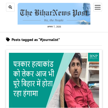
open
menu
अगस्त 7, 2026
Posts tagged as “#journalist”