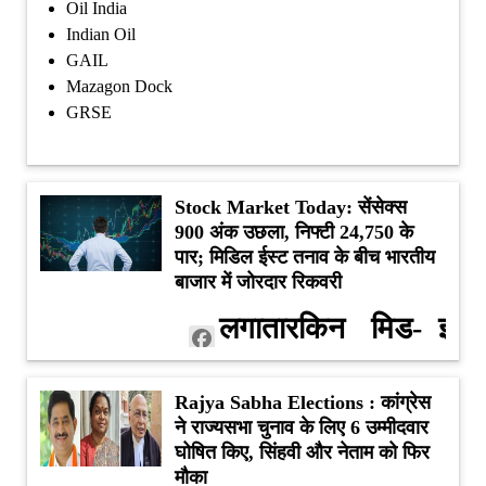
Oil India
Indian Oil
GAIL
Mazagon Dock
GRSE
Stock Market Today: सेंसेक्स
900 अंक उछला, निफ्टी 24,750 के
पार; मिडिल ईस्ट तनाव के बीच भारतीय
बाजार में जोरदार रिकवरी
लगातार
किन
मिड-
इन
Facebook
गिरावट
सेक्टरों
कैप
दिग्
Twitter
Rajya Sabha Elections : कांग्रेस
के बाद
ने
और
कंपन
WhatsApp
ने राज्यसभा चुनाव के लिए 6 उम्मीदवार
बाजार
बाजार
स्मॉल-
के
घोषित किए, सिंहवी और नेताम को फिर
मौका