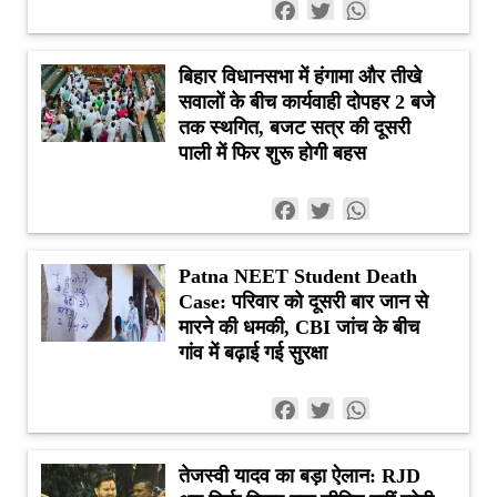
कराने का आदेश
Facebook
Twitter
WhatsApp
दिया जा सकता
है।
बिहार विधानसभा में हंगामा और तीखे
दंडात्मक कार्रवाई
सवालों के बीच कार्यवाही दोपहर 2 बजे
भी संभव है।
तक स्थगित, बजट सत्र की दूसरी
पाली में फिर शुरू होगी बहस
Facebook
Twitter
WhatsApp
Patna NEET Student Death
Case: परिवार को दूसरी बार जान से
मारने की धमकी, CBI जांच के बीच
गांव में बढ़ाई गई सुरक्षा
Facebook
Twitter
WhatsApp
तेजस्वी यादव का बड़ा ऐलान: RJD