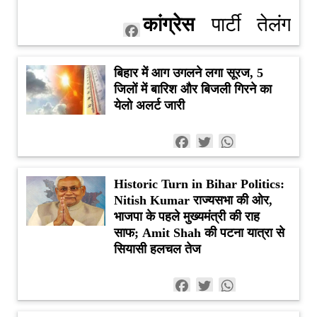
में
को
कैप
शेयरो
कांग्रेस
पार्टी
तेलंगाना
वापसी
दिया
शेयरों
आई
Facebook
की
नेतृत्व
पर
सहारा
में भी
तेजी
Twitter
बिहार में आग उगलने लगा सूरज, 5
उम्मीदवारों
की
कांग्रेस
WhatsApp
तेजी
जिलों में बारिश और बिजली गिरने का
की सूची
बैठक
का
येलो अलर्ट जारी
के बाद
खास
Facebook
Twitter
WhatsApp
हुआ
फोकस
फैसला
Historic Turn in Bihar Politics:
Nitish Kumar राज्यसभा की ओर,
भाजपा के पहले मुख्यमंत्री की राह
साफ; Amit Shah की पटना यात्रा से
सियासी हलचल तेज
Facebook
Twitter
WhatsApp