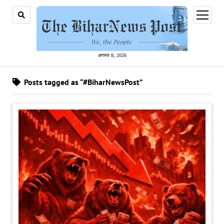
open
menu
अगस्त 8, 2026
Posts tagged as “#BiharNewsPost”