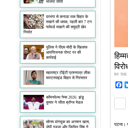
भाजपा जीती
दरभंगा से कनाडा तक बिहार के
मखाने की धमक, पहली बार 7 टन
फ्लेवर्ड मखाने की समुद्री खेप
निर्यात
पुलिस ने पीएम मोदी के खिलाफ
आपत्तिजनक पोस्ट पर की
हिम्
कार्रवाई
विरो
महाराष्ट्र टीईटी प्रश्नपत्र लीक:
BY THE 
मास्टरमाइंड बिहार से गिरफ्तार
Fa
कॉमनवेल्थ गेम्स 2026: झंडू
कुमार ने जीता ब्रॉन्ज मेडल
सोनम वांगचुक का अनशन खत्म,
पटना। पू
जेपी नड्डा और जितेंद्र सिंह ने