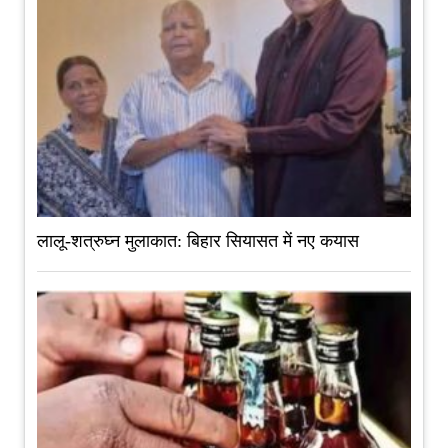
लालू-शत्रुघ्न मुलाकात: बिहार सियासत में नए कयास