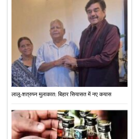
लालू-शत्रुघ्न मुलाकात: बिहार सियासत में नए कयास