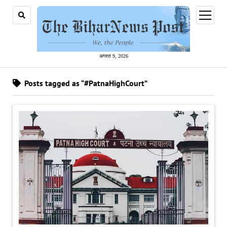
open
menu
अगस्त 9, 2026
Posts tagged as “#PatnaHighCourt”