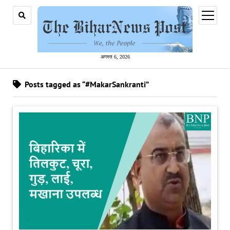
open
menu
अगस्त 6, 2026
Posts tagged as “#MakarSankranti”