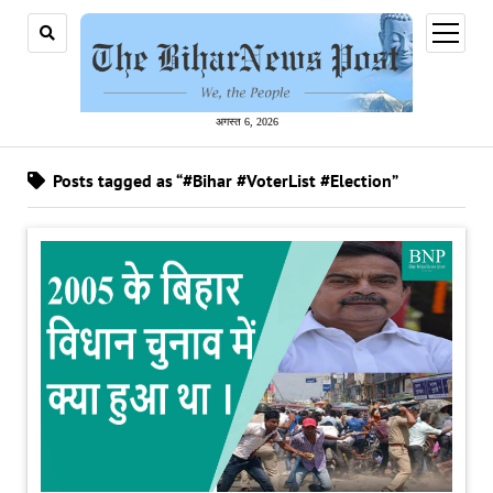
open
menu
अगस्त 6, 2026
Posts tagged as “#Bihar #VoterList #Election”