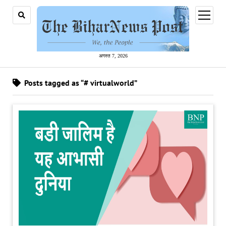
open
menu
अगस्त 7, 2026
Posts tagged as “# virtualworld”