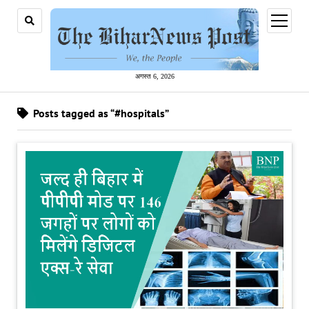
open
menu
अगस्त 6, 2026
Posts tagged as “#hospitals”