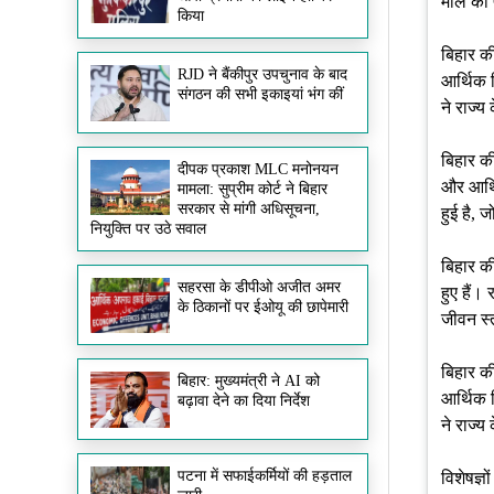
मील का 
किया
बिहार क
RJD ने बैंकीपुर उपचुनाव के बाद
आर्थिक 
संगठन की सभी इकाइयां भंग कीं
ने राज्य
बिहार की
दीपक प्रकाश MLC मनोनयन
और आर्थि
मामला: सुप्रीम कोर्ट ने बिहार
सरकार से मांगी अधिसूचना,
हुई है, 
नियुक्ति पर उठे सवाल
बिहार की
सहरसा के डीपीओ अजीत अमर
हुए हैं।
के ठिकानों पर ईओयू की छापेमारी
जीवन स्त
बिहार क
बिहार: मुख्यमंत्री ने AI को
आर्थिक 
बढ़ावा देने का दिया निर्देश
ने राज्य
पटना में सफाईकर्मियों की हड़ताल
विशेषज्ञ