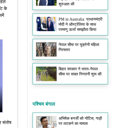
पहले
शुरुआत की
सीतामढ़ी में प्रॉपर्टी डीलर की गोली मारकर हत्या
ंट के
अपराधियों ने दिनदहाड़े वारदात को अंजाम दिया।
में
PM in Australia: प्रधानमंत्री
पुलिस जांच में जुटी है और आरोपियों की तलाश
मोदी ने ऑस्ट्रेलिया के साथ
जारी है।
परमाणु ऊर्जा समझौता किया
NEET पेपर लीक को लेकर बिहार बंद के दौरान
नेपाल सीमा पर यूक्रेनी महिला
कई जिलों में बवाल
गिरफ्तार
पटना, सीवान, छपरा और औरंगाबाद में
प्रदर्शनकारियों और पुलिस के बीच झड़प हुई। कई
जगह तोड़फोड़ और लाठीचार्ज की घटनाएं सामने
बिहार सरकार ने भारत-नेपाल
आई हैं।
सीमा पर सख्त निगरानी शुरू की
केंद्रीय शिक्षा मंत्री धर्मेंद्र प्रधान ने इस्तीफा
दिया
NEET पेपर लीक विवाद और लगातार विरोध
पश्चिम बंगाल
प्रदर्शनों के बीच केंद्रीय शिक्षा मंत्री धर्मेंद्र प्रधान
ने इस्तीफा दे दिया।
अभिषेक बनर्जी को नोटिस, गाड़ी
ह संतोष
पर लटकने का मामला