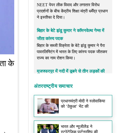
NEET पेपर लीक विवाद और लगातार विरोध
प्रदर्शनों के बीच केंद्रीय शिक्षा मंत्री धर्मेंद्र प्रधान
ने इस्तीफा दे दिया।
बिहार के बेटे झंडू कुमार ने कॉमनवेल्थ गेम्स में
जीता कांस्य पदक
बिहार के सब्जी विक्रेता के बेटे झंडू कुमार ने पैरा
पावरलिफ्टिंग में भारत के लिए कांस्य पदक जीतकर
राज्य का नाम रोशन किया।
ता के
मुजफ्फरपुर में नदी में डूबने से तीन लड़कों की
मौत
बाया नदी में नहाने गए चार किशोरों में से तीन की
अंतरराष्ट्रीय समाचार
डूबने से मौत हो गई, जबकि एक को सुरक्षित बचा
लिया गया। घटना के बाद इलाके में शोक का माहौल
है।
प्रधानमंत्री मोदी ने स्लोवाकिया
को ‘ठेकुआ’ भेंट की
दरभंगा में भीषण सड़क हादसा, दो लोगों की मौत
सड़क दुर्घटना में दो लोगों की जान चली गई, जबकि
भारत और न्यूजीलैड ने
कई अन्य घायल बताए जा रहे हैं।
स्ट्रेटेजिक पार्टनरशिप की